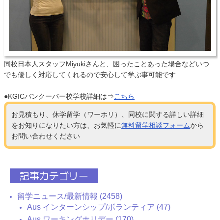
同校日本人スタッフMiyukiさんと、困ったことあった場合などいつ
でも優しく対応してくれるので安心して学ぶ事可能です
●KGICバンクーバー校学校詳細は⇒
こちら
お見積もり、休学留学（ワーホリ）、同校に関する詳しい詳細
をお知りになりたい方は、お気軽に
無料留学相談フォーム
から
お問い合わせください
記事カテゴリー
留学ニュース/最新情報 (2458)
Aus インターンシップ/ボランティア (47)
Aus ワーキングホリデー (170)