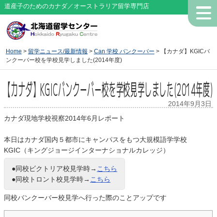
道産子のためのカナダ／オーストラリア留学専門店
Home
>
留学ニュース/最新情報
>
Can 学校 バンクーバー
> 【カナダ】KGICバ
ンクーバー校を学校見学しました(2014年度)
【カナダ】KGICバンクーバー校を学校見学しました(2014年度)
2014年9月3日
カナダ現地学校視察2014年6月レポート
本日はカナダ国内５都市にキャンパスをもつ大規模語学学校
KGIC（キングジョージインターナショナルカレッジ）
●同校ビクトリア校見学時→
こちら
●同校トロント校見学時→
こちら
同校バンクーバー校見学へ行った際のことアップです