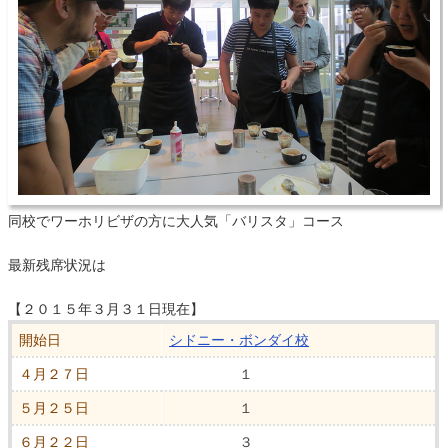
同校でワーホリビザの方に大人気「バリスタ」コース
最新残席状況は
【２０１５年３月３１日現在】
開始日
シドニー・ボンダイ校
４月２７日
１
５月２５日
１
６月２２日
３