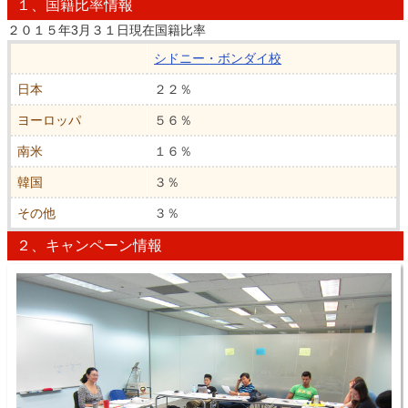
１、国籍比率情報
２０１５年3月３１日現在国籍比率
シドニー・ボンダイ校
日本
２２％
ヨーロッパ
５６％
南米
１６％
韓国
３％
その他
３％
２、キャンペーン情報