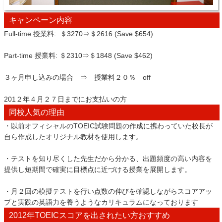
キャンペーン内容
Full-time 授業料: ＄3270⇒＄2616 (Save $654)
Part-time 授業料: ＄2310⇒＄1848 (Save $462)
３ヶ月申し込みの場合 ⇒ 授業料２０％ off
201２年４月２７日までにお支払いの方
同校人気の理由
・以前オフィシャルのTOEIC試験問題の作成に携わっていた校長が
自ら作成したオリジナル教材を使用します。
・テストを知り尽くした先生だから分かる、出題頻度の高い内容を
提供し短期間で確実に目標点に近づける授業を展開します。
・月２回の模擬テストを行い点数の伸びを確認しながらスコアアッ
プと実践の英語力を養うようなカリキュラムになっております
2012年TOEICスコアを出されたい方おすすめ