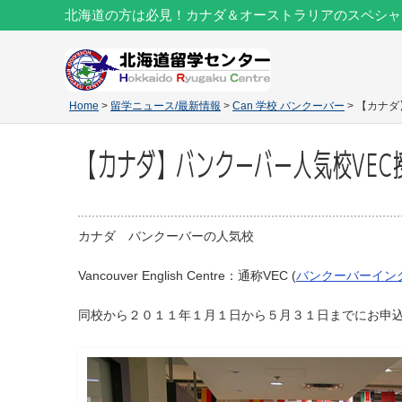
北海道の方は必見！カナダ＆オーストラリアのスペシャ
Home
>
留学ニュース/最新情報
>
Can 学校 バンクーバー
> 【カナダ
【カナダ】バンクーバー人気校VEC授
カナダ バンクーバーの人気校
Vancouver English Centre：通称VEC (
バンクーバーイン
同校から２０１１年１月１日から５月３１日までにお申