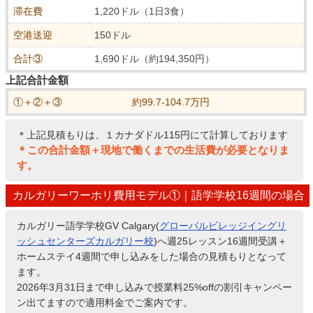
滞在費
1,220ドル（1日3食）
空港送迎
150ドル
合計③
1,690ドル（約194,350円）
上記合計金額
①＋②＋③
約99.7-104.7万円
＊上記見積もりは、１カナダドル115円にて計算しております
＊この合計金額＋現地で働くまでの生活費が必要となりま
す。
カルガリーワーホリ費用モデル①｜語学学校16週間の場合
カルガリー語学学校GV Calgary(
グローバルビレッジイングリ
ッシュセンターズカルガリー校
)へ週25レッスン16週間受講＋
ホームステイ4週間で申し込みをした場合の見積もりとなって
ます。
2026年3月31日まで申し込みで授業料25%offの割引キャンペー
ン出てますので適用料金でご案内です。