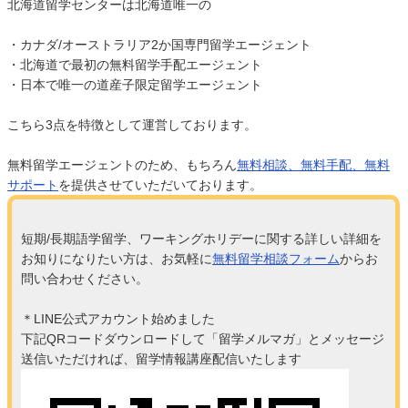
北海道留学センターは北海道唯一の
・カナダ/オーストラリア2か国専門留学エージェント
・北海道で最初の無料留学手配エージェント
・日本で唯一の道産子限定留学エージェント
こちら3点を特徴として運営しております。
無料留学エージェントのため、もちろん
無料相談、無料手配、無料
サポート
を提供させていただいております。
短期/長期語学留学、ワーキングホリデーに関する詳しい詳細を
お知りになりたい方は、お気軽に
無料留学相談フォーム
からお
問い合わせください。
＊LINE公式アカウント始めました
下記QRコードダウンロードして「留学メルマガ」とメッセージ
送信いただければ、留学情報講座配信いたします