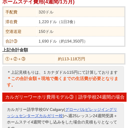
ホームステイ費用(4週間/1カ月)
手配費
320ドル
滞在費
1,220ドル（1日3食）
空港送迎
150ドル
合計③
1,690ドル（約194,350円）
上記合計金額
①＋②＋③
約113-118万円
＊上記見積もりは、１カナダドル115円にて計算しております
＊この合計金額＋現地で働くまでの生活費が必要となりま
す。
カルガリーワーホリ費用モデル③｜語学学校24週間の場合
カルガリー語学学校GV Calgary(
グローバルビレッジイングリ
ッシュセンターズカルガリー校
)へ週25レッスン24週間受講＋
ホームステイ4週間で申し込みをした場合の見積もりとなって