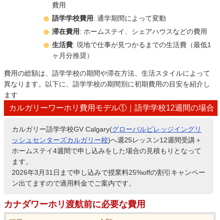
費用
語学学校費用
: 通学期間によって変動
滞在費用
: ホームステイ、シェアハウスなどの費用
生活費
: 現地で仕事が見つかるまでの生活費（最低1
ヶ月分推奨）
費用の総額は、語学学校の期間や滞在方法、生活スタイルによって
異なります。以下に、語学学校の期間別に初期費用の目安を紹介し
ます
カルガリーワーホリ費用モデル①｜語学学校12週間の場合
カルガリー語学学校GV Calgary(
グローバルビレッジイングリ
ッシュセンターズカルガリー校
)へ週25レッスン12週間受講＋
ホームステイ4週間で申し込みをした場合の見積もりとなって
ます。
2026年3月31日まで申し込みで授業料25%offの割引キャンペー
ン出てますので適用料金でご案内です。
カナダワーホリ渡航前に必要な費用