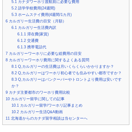
5.1
カナダワーホリ渡航前に必要な費用
5.2
語学学校費用(24週間)
5.3
ホームステイ費用(4週間/1カ月)
6
カルガリー生活費の目安（月額）
6.1
カルガリー生活費内訳
6.1.1
滞在費(家賃)
6.1.2
交通費
6.1.3
携帯電話代
7
カルガリーワーホリに必要な総費用の目安
8
カルガリーワーホリ費用に関するよくある質問
8.1
Q,カルガリーの生活費は月いくらくらいかかりますか？
8.2
Q,カルガリーはワーホリ初心者でも住みやすい都市ですか？
8.3
Q,カルガリーはバンクーバーやトロントより費用は安いです
か？
9
カナダ主要都市のワーホリ費用比較
10
カルガリー留学に関しての記事
10.1
カルガリー留学/ワーホリ記事まとめ
10.2
カルガリー生活Q&A動画
11
北海道からのカナダ留学相談は当センターへ