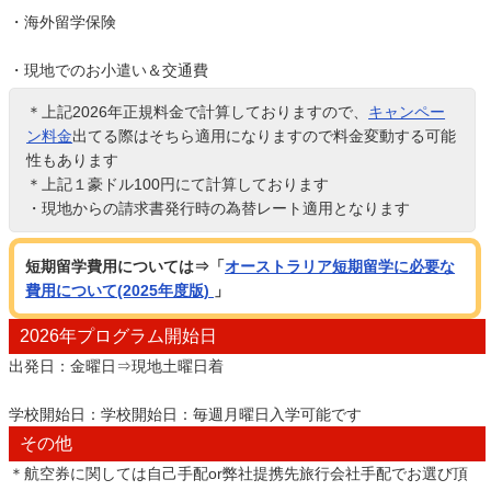
・海外留学保険
・現地でのお小遣い＆交通費
＊上記2026年正規料金で計算しておりますので、
キャンペー
ン料金
出てる際はそちら適用になりますので料金変動する可能
性もあります
＊上記１豪ドル100円にて計算しております
・現地からの請求書発行時の為替レート適用となります
短期留学費用については⇒「
オーストラリア短期留学に必要な
費用について(2025年度版)
」
2026年プログラム開始日
出発日：金曜日⇒現地土曜日着
学校開始日：学校開始日：毎週月曜日入学可能です
その他
＊航空券に関しては自己手配or弊社提携先旅行会社手配でお選び頂