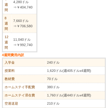
4,280ドル
週
⇒￥404,740
間
8
7,660ドル
週
⇒￥706,580
間
12
11,040ドル
週
⇒￥992,740
間
4週間費用内訳
入学金
240ドル
授業料
1,620ドル(週405ドルx4週間)
教材費
70ドル
ホームステイ手配費
380ドル
ホームステイ滞在費
1,760ドル(週440ドルx4週間)
空港送迎
210ドル