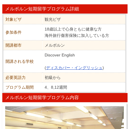
メルボルン短期留学プログラム詳細
対象ビザ
観光ビザ
18歳以上で心身ともに健康な方
参加条件
海外旅行傷害保険に加入している方
開講都市
メルボルン
Discover English
開講される学校
(
ディスカバー・イングリッシュ
)
必要英語力
初級から
プログラム期間
4、8,12週間
メルボルン短期留学プログラム内容