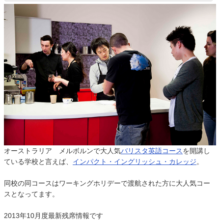
オーストラリア メルボルンで大人気
バリスタ英語コース
を開講し
ている学校と言えば、
インパクト・イングリッシュ・カレッジ
。
同校の同コースはワーキングホリデーで渡航された方に大人気コー
スとなってます。
2013年10月度最新残席情報です