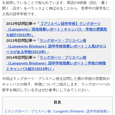
を採用していることで知られています。英語の4技能（読む・書く・
聞く・話す）をバランスよく伸ばせることから、世界中の留学生に
人気の語学学校です。
2012年訪問記事⇒「
【ブリスベン語学学校】ラングポーツ
（Langports）現地視察レポート｜キャンパス・学校の雰囲気
を紹介(2012年)」
2013年訪問記事⇒「
ラングポーツ・ブリスベン校
（Langports Brisbane）語学学校視察レポート｜人気UFOコ
ースがある学校(2013年)
」
2014年訪問記事⇒「
ラングポーツ・ブリスベン校
（Langports Brisbane）語学学校視察レポート｜学校の特徴
とキャンパス紹介(2014年) |
」
今回はラングポーツ・ブリスベン校を訪問した際の学校の雰囲気や
キャンパスの様子、特徴についてご紹介します。ラングポーツへの
留学を検討している方はぜひ参考にしてみてください。
目次
1
ラングポーツ・ブリスベン校（Langports Brisbane）語学学校視察レ