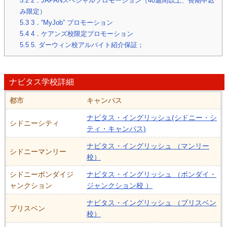
5.2
2．JAPANスペシャルプロモーション（40週間以上、長期申込
み限定）
5.3
3．“MyJob” プロモーション
5.4
4．ケアンズ校限定プロモーション
5.5
5. ダーウィン校アルバイト紹介保証；
ナビタス学校詳細
都市
キャンパス
ナビタス・イングリッシュ(シドニー・シ
シドニーシティ
ティ・キャンパス)
ナビタス・イングリッシュ （マンリー
シドニーマンリー
校）
シドニーボンダイジ
ナビタス・イングリッシュ （ボンダイ・
ャンクション
ジャンクション校 ）
ナビタス・イングリッシュ （ブリスベン
ブリスベン
校）