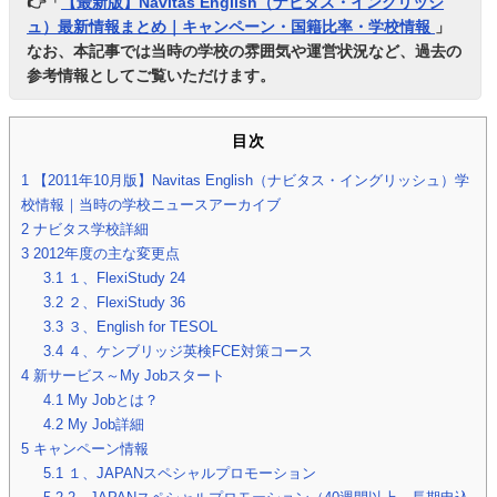
👉「
【最新版】Navitas English（ナビタス・イングリッシ
ュ）最新情報まとめ｜キャンペーン・国籍比率・学校情報
」
なお、本記事では当時の学校の雰囲気や運営状況など、過去の
参考情報としてご覧いただけます。
目次
1
【2011年10月版】Navitas English（ナビタス・イングリッシュ）学
校情報｜当時の学校ニュースアーカイブ
2
ナビタス学校詳細
3
2012年度の主な変更点
3.1
１、FlexiStudy 24
3.2
２、FlexiStudy 36
3.3
３、English for TESOL
3.4
４、ケンブリッジ英検FCE対策コース
4
新サービス～My Jobスタート
4.1
My Jobとは？
4.2
My Job詳細
5
キャンペーン情報
5.1
１、JAPANスペシャルプロモーション