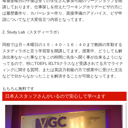
毎週金曜日の午後は全ての学生さん参加可能のワークショップを開
講しております。仕事探しを控えたワーキングホリデービザの方に
は履歴書作り、カバーレター作り、面接準備のアドバイス、ビザ申
請についてなど大変役立つ内容となってます。
2, Study Lab（スタディーラボ）
同校では月～木曜日の１５：４０－１６：４０まで教師の常勤する
スタディラボと言う学習室を開講してます。授業中、どうしても解
決出来なかった事などをこの時間に先生へ聞く事が出来るようにな
ってるので、特にTOEFL IELTSクラスなど受講されてる方でライテ
ィングに関する質問、または英語力初級の方で授業中に受けた文法
などで分からなかったことを解決することが可能となってます。
もちろん無料です
日本人スタッフさんがいるので安心して学べます