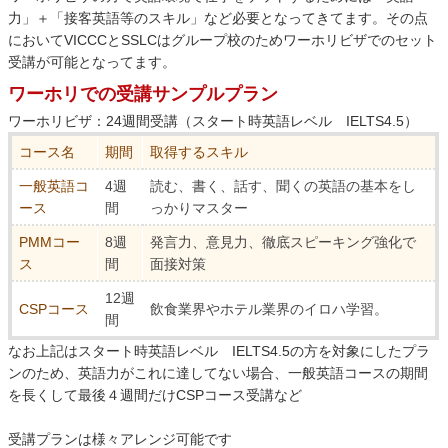
力」＋「接客英語等のスキル」など必要となってきてます。その点
においてVICCCとSSLCはグループ校のためワーホリビザでのセット
受講が可能となってます。
ワーホリでの受講サンプルプラン
ワーホリビザ：24週間受講（スタート時英語レベル IELTS4.5）
コース名
期間
取得するスキル
一般英語コ
4週
読む、書く、話す、聞くの英語の基本をし
ース
間
っかりマスター
PMMコー
8週
発言力、意見力、徹底スピーキング強化で
ス
間
面接対策
12週
CSPコース
飲食業界やホテル業界のイロハ学習。
間
なお上記はスタート時英語レベル IELTS4.5の方を対象にしたプラ
ンのため、英語力がこれに達してない場合、一般英語コースの期間
を長くして最後４週間だけCSPコース受講など
受講プランは様々アレンジ可能です