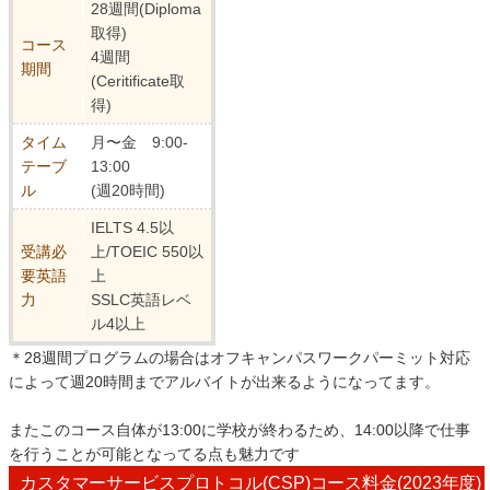
28週間(Diploma
取得)
コース
4週間
期間
(Ceritificate取
得)
タイム
月〜金 9:00-
テーブ
13:00
ル
(週20時間)
IELTS 4.5以
受講必
上/TOEIC 550以
要英語
上
力
SSLC英語レベ
ル4以上
＊28週間プログラムの場合はオフキャンパスワークパーミット対応
によって週20時間までアルバイトが出来るようになってます。
またこのコース自体が13:00に学校が終わるため、14:00以降で仕事
を行うことが可能となってる点も魅力です
カスタマーサービスプロトコル(CSP)コース料金(2023年度)