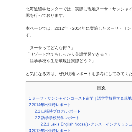
北海道留学センターでは、実際に現地ヌーサ・サンシャ
認を行っております。
本ページでは、2012年・2014年に実施したヌーサ・
す。
「ヌーサってどんな街？」
「リゾート地でもしっかり英語学習できる？」
「語学学校や生活環境は実際どう？」
と気になる方は、ぜひ現地レポートを参考にしてみてく
目次
1
ヌーサ・サンシャインコースト留学｜語学学校見学＆現地
2
2014年出張時レポート
2.1
出張時ブログ/レポート
2.2
語学学校見学レポート
2.2.1
Lexis English Noosa(レクシス・イングリッシ
3
2012年出張時レポート