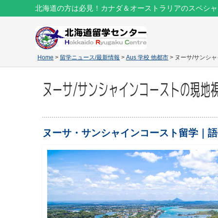
北海道の方は必見！カナダ＆オーストラリアのスペシャ
Home
>
留学ニュース/最新情報
>
Aus 学校 他都市
> ヌーサ/サン
ヌーサ/サンシャインコーストの現地
ヌーサ・サンシャインコースト留学｜語