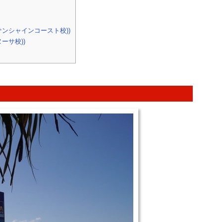
ュ(サンシャインコースト校))
ヌーサ校))