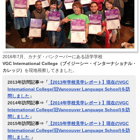
2016年7月、カナダ・バンクーバーにある語学学校
VGC International College（ブイジーシー・インターナショナル・
カレッジ）
を現地視察してきました。
2013年訪問記事⇒「
【2013年学校見学レポート】現在のVGC
International College(旧Vancouver Language School)を訪
問しました
」
2014年訪問記事⇒「
【2014年学校見学レポート】現在のVGC
International College(旧Vancouver Language School)を訪
問しました
」
2015年訪問記事⇒「
【2015年学校見学レポート】現在のVGC
International College(旧Vancouver Language School)を訪
問しました
」