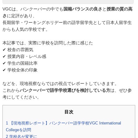
VGCは、バンクーバーの中でも
国籍バランスの良さ
と
授業の質の高
さ
に定評があり、
長期留学・ワーキングホリデー前の語学留学先として日本人留学生
からも人気の学校です。
本記事では、実際に学校を訪問した際に感じた
✔ 校舎の雰囲気
✔ 授業内容・レベル感
✔ 学生の国籍比率
✔ 学校全体の印象
などを、現地視察ならではの視点でレポートしていきます。
これから
バンクーバーで語学学校選びを検討している方
は、ぜひ参
考にしてください。
目次
1
【現地視察レポート】バンクーバー語学学校VGC International
Collegeを訪問
2
学校名が変更に