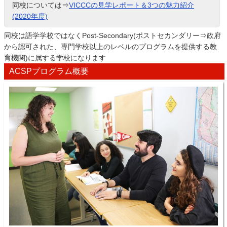
同校については⇒
VICCCの見学レポート＆3つの魅力紹介
(2020年度)
同校は語学学校ではなくPost-Secondary(ポストセカンダリー⇒政府
から認可された、専門学校以上のレベルのプログラムを提供する教
育機関)に属する学校になります
ACSPプログラム概要