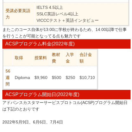
IELTS 4.5以上
受講必要英語
SSLC英語レベル4以上
力
VICCCテスト＋英語インタビュー
またこのコース自体が13:00に学校が終わるため、14:00以降で仕事
を行うことが可能となってる点も魅力です
ACSPプログラム料金(2022年度)
教材
入学
合計金
取得
授業料
費
金
額
56
週
Diploma
$9,960
$500
$250
$10,710
間
ACSPプログラム開始日(2022年度)
アドバンスカスタマーサービスプロトコル(ACSP)プログラム開始日
は下記のとおりです
2022年5月9日、6月6日、7月4日