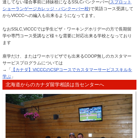
達してない場合事前に姉妹校になるSSLCバンクーバー(
スプロット
ショーランゲージカレッジ・バンクーバー校
)で英語コース受講して
からVICCCへの編入も出来るようになってます。
なおSSLC,VICCCでは学生ビザ・ワーキングホリデーの方で長期留
学や専門コース受講など様々な需要に対応出来る学校となっており
ます
座学だけ、またはワーホリビザでも出来るCOOP無しのカスタマー
サービスプログラムについては
→「
【カナダ】VICCCのCSPコースでカスタマーサービススキルを
学ぶ
」
北海道からのカナダ留学相談は当センターへ