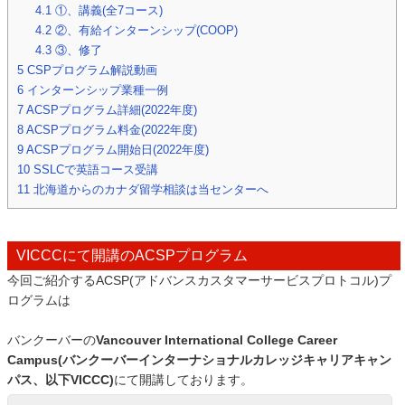
4.1
①、講義(全7コース)
4.2
②、有給インターンシップ(COOP)
4.3
③、修了
5
CSPプログラム解説動画
6
インターンシップ業種一例
7
ACSPプログラム詳細(2022年度)
8
ACSPプログラム料金(2022年度)
9
ACSPプログラム開始日(2022年度)
10
SSLCで英語コース受講
11
北海道からのカナダ留学相談は当センターへ
VICCCにて開講のACSPプログラム
今回ご紹介するACSP(アドバンスカスタマーサービスプロトコル)プ
ログラムは
バンクーバーの
Vancouver International College Career
Campus(バンクーバーインターナショナルカレッジキャリアキャン
パス、以下VICCC)
にて開講しております。