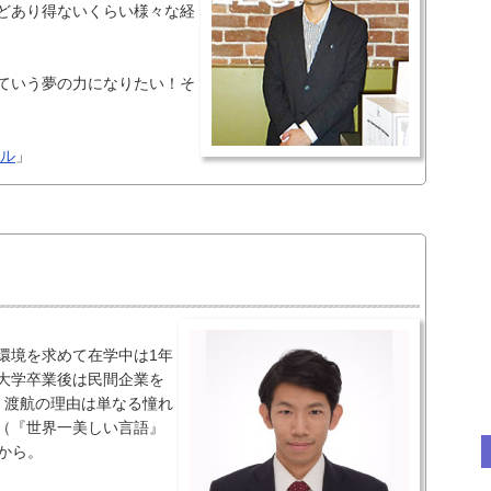
どあり得ないくらい様々な経
ていう夢の力になりたい！そ
ール
」
環境を求めて在学中は1年
大学卒業後は民間企業を
。渡航の理由は単なる憧れ
（『世界一美しい言語』
から。