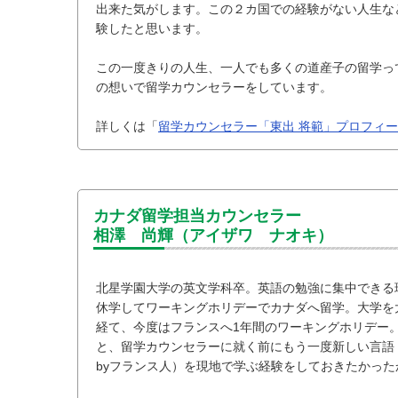
出来た気がします。この２カ国での経験がない人生な
験したと思います。
この一度きりの人生、一人でも多くの道産子の留学っ
の想いで留学カウンセラーをしています。
詳しくは「
留学カウンセラー「東出 将範」プロフィ
カナダ留学担当カウンセラー
相澤 尚輝（アイザワ ナオキ）
北星学園大学の英文学科卒。英語の勉強に集中できる
休学してワーキングホリデーでカナダへ留学。大学を
経て、今度はフランスへ1年間のワーキングホリデー
と、留学カウンセラーに就く前にもう一度新しい言語
byフランス人）を現地で学ぶ経験をしておきたかった