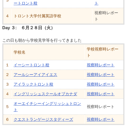
ートロント校
ト
視察時レポー
４
トロント大学付属英語学校
ト
Day ３: ６月２８日（火）
この日も朝から学校見学等を行ってきました
学校視察時レポー
学校名
ト
１
イーシートロント校
視察時レポート
２
アールシーアイアイエス
視察時レポート
３
アイラックトロント校
視察時レポート
４
イングリッシュスクールオブカナダ
視察時レポート
オーエイチシーイングリッシュトロン
５
視察時レポート
ト
６
クエストランゲージスタディーズ
視察時レポート