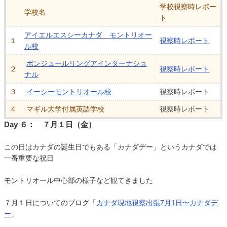
学校視察時レポー
学校名
ト
アイエルエスシーカナダ モントリオー
１
視察時レポート
ル校
ボンジュールリングアインターナショ
２
視察時レポート
ナル
３
イーシーモントリオール校
視察時レポート
４
マギル大学付属英語学校
視察時レポート
Day ６： ７月１日（金）
この日はカナダの誕生日でもある「カナダデー」というカナダでは
一番重要な祝日
モントリオール中心部の様子など観てきました
７月１日についてのブログ「
カナダ現地視察出張7月1日〜カナダデ
ー
」