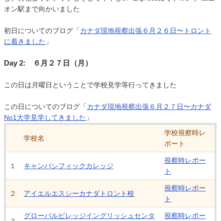
オン駅まで向かいました
初日についてのブログ「
カナダ現地視察出張６月２６日〜トロント
に着きました
」
Day 2: ６月２７日（月）
この日は月曜日ということで学校見学等行ってきました
この日についてのブログ「
カナダ現地視察出張６月２７日〜カナダ
No1大学見学してきました
」
学校視察時レ
学校名
ポート
視察時レポー
１
キャンパシフィックカレッジ
ト
視察時レポー
２
アイエルエスシーカナダトロント校
ト
グローバルビレッジイングリッシュセンタ
視察時レポー
３