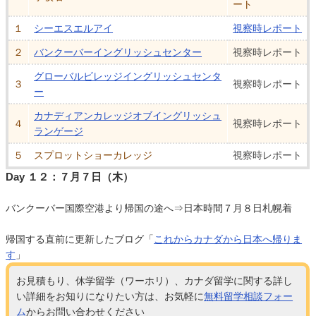
ート
１
シーエスエルアイ
視察時レポート
２
バンクーバーイングリッシュセンター
視察時レポート
グローバルビレッジイングリッシュセンタ
３
視察時レポート
ー
カナディアンカレッジオブイングリッシュ
４
視察時レポート
ランゲージ
５
スプロットショーカレッジ
視察時レポート
Day １２：７月７日（木）
バンクーバー国際空港より帰国の途へ⇒日本時間７月８日札幌着
帰国する直前に更新したブログ「
これからカナダから日本へ帰りま
す
」
お見積もり、休学留学（ワーホリ）、カナダ留学に関する詳し
い詳細をお知りになりたい方は、お気軽に
無料留学相談フォー
ム
からお問い合わせください