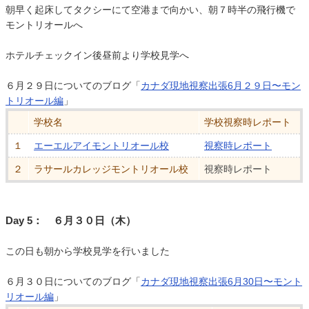
朝早く起床してタクシーにて空港まで向かい、朝７時半の飛行機で
モントリオールへ
ホテルチェックイン後昼前より学校見学へ
６月２９日についてのブログ「
カナダ現地視察出張6月２９日〜モン
トリオール編
」
学校名
学校視察時レポート
１
エーエルアイモントリオール校
視察時レポート
２
ラサールカレッジモントリオール校
視察時レポート
Day 5： ６月３０日（木）
この日も朝から学校見学を行いました
６月３０日についてのブログ「
カナダ現地視察出張6月30日〜モント
リオール編
」