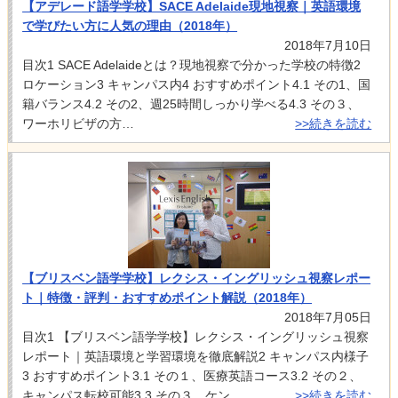
【アデレード語学学校】SACE Adelaide現地視察｜英語環境
で学びたい方に人気の理由（2018年）
2018年7月10日
目次1 SACE Adelaideとは？現地視察で分かった学校の特徴2
ロケーション3 キャンパス内4 おすすめポイント4.1 その1、国
籍バランス4.2 その2、週25時間しっかり学べる4.3 その３、
ワーホリビザの方…
>>続きを読む
【ブリスベン語学学校】レクシス・イングリッシュ視察レポー
ト｜特徴・評判・おすすめポイント解説（2018年）
2018年7月05日
目次1 【ブリスベン語学学校】レクシス・イングリッシュ視察
レポート｜英語環境と学習環境を徹底解説2 キャンパス内様子
3 おすすめポイント3.1 その１、医療英語コース3.2 その２、
キャンパス転校可能3.3 その３、ケン…
>>続きを読む