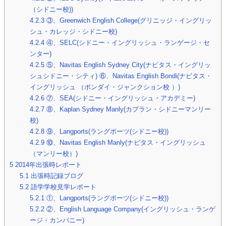
（シドニー校))
4.2.3
③、Greenwich English College(グリニッジ・イングリッ
シュ・カレッジ・シドニー校)
4.2.4
④、SELC(シドニー・イングリッシュ・ランゲージ・セ
ンター)
4.2.5
⑤、Navitas English Sydney City(ナビタス・イングリッ
シュシドニー・シティ) ⑥、Navitas English Bondi(ナビタス・
イングリッシュ （ボンダイ・ジャンクション校 ）)
4.2.6
⑦、SEA(シドニー・イングリッシュ・アカデミー)
4.2.7
⑧、Kaplan Sydney Manly(カプラン・シドニーマンリー
校)
4.2.8
⑨、Langports(ラングポーツ(シドニー校))
4.2.9
⑩、Navitas English Manly(ナビタス・イングリッシュ
（マンリー校）)
5
2014年出張時レポート
5.1
出張時記録ブログ
5.2
語学学校見学レポート
5.2.1
①、Langports(ラングポーツ(シドニー校))
5.2.2
②、English Language Company(イングリッシュ・ランゲ
ージ・カンパニー)