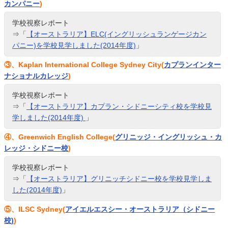
カンパニー
)
学校視察レポート
⇒「
【オーストラリア】ELC(イングリッシュランゲージカン
パニー)を学校見学しました(2014年度)
」
③、Kaplan International College Sydney City(
カプランインター
ナショナルカレッジ
)
学校視察レポート
⇒「
【オーストラリア】カプラン・シドニーシティ校を学校見
学しました(2014年度)
」
④、Greenwich English College(
グリニッジ・イングリッシュ・カ
レッジ・シドニー校
)
学校視察レポート
⇒「
【オーストラリア】グリニッチシドニー校を学校見学しま
した(2014年度)
」
⑤、ILSC Sydney(
アイエルエスシー・オーストラリア（シドニー
校)
)