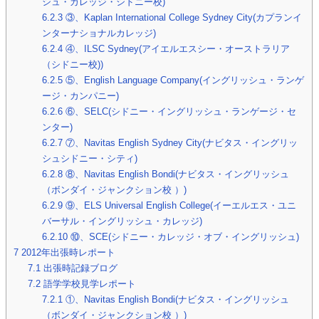
シュ・カレッジ・シドニー校)
6.2.3
③、Kaplan International College Sydney City(カプランイ
ンターナショナルカレッジ)
6.2.4
④、ILSC Sydney(アイエルエスシー・オーストラリア
（シドニー校))
6.2.5
⑤、English Language Company(イングリッシュ・ランゲ
ージ・カンパニー)
6.2.6
⑥、SELC(シドニー・イングリッシュ・ランゲージ・セ
ンター)
6.2.7
⑦、Navitas English Sydney City(ナビタス・イングリッ
シュシドニー・シティ)
6.2.8
⑧、Navitas English Bondi(ナビタス・イングリッシュ
（ボンダイ・ジャンクション校 ）)
6.2.9
⑨、ELS Universal English College(イーエルエス・ユニ
バーサル・イングリッシュ・カレッジ)
6.2.10
⑩、SCE(シドニー・カレッジ・オブ・イングリッシュ)
7
2012年出張時レポート
7.1
出張時記録ブログ
7.2
語学学校見学レポート
7.2.1
①、Navitas English Bondi(ナビタス・イングリッシュ
（ボンダイ・ジャンクション校 ）)