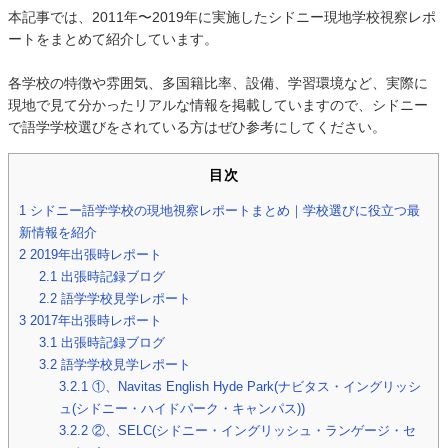
本記事では、2011年〜2019年に実施したシドニー現地学校視察レポ
ートをまとめて紹介しています。
各学校の特徴や雰囲気、多国籍比率、設備、学習環境など、実際に
現地で見て分かったリアルな情報を掲載していますので、シドニー
で語学学校選びをされている方はぜひ参考にしてください。
目次
1
シドニー語学学校の現地視察レポートまとめ｜学校選びに役立つ最
新情報を紹介
2
2019年出張時レポート
2.1
出張時記録ブログ
2.2
語学学校見学レポート
3
2017年出張時レポート
3.1
出張時記録ブログ
3.2
語学学校見学レポート
3.2.1
①、Navitas English Hyde Park(ナビタス・イングリッシ
ュ(シドニー・ハイドパーク・キャンパス))
3.2.2
②、SELC(シドニー・イングリッシュ・ランゲージ・セ