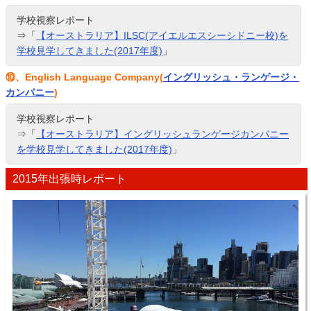
学校視察レポート
⇒「
【オーストラリア】ILSC(アイエルエスシーシドニー校)を
学校見学してきました(2017年度)
」
⑩、English Language Company(
イングリッシュ・ランゲージ・
カンパニー
)
学校視察レポート
⇒「
【オーストラリア】イングリッシュランゲージカンパニー
を学校見学してきました(2017年度)
」
2015年出張時レポート