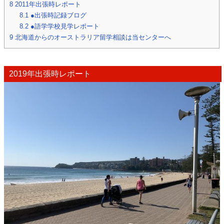
8
2011年出張時レポート
8.1
●出張時記録ブログ
8.2
●語学学校見学レポート
9
北海道からのオーストラリア留学相談は当センターへ
2019年出張時レポート