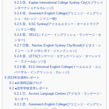
5.2.3
③、Kaplan International College Sydney City(カプランイ
ンターナショナルカレッジ)
5.2.4
④、Greenwich English College(グリニッジ・イングリッ
シュ・カレッジ・シドニー校)
5.2.5
⑤、ILSC Sydney(アイエルエスシー・オーストラリア
（シドニー校))
5.2.6
⑥、SELC(シドニー・イングリッシュ・ランゲージ・セ
ンター)
5.2.7
⑦⑧、Navitas English Sydney City/Bondi(ナビタス・シ
ドニー・シティ/ボンダイ・ジャンクション)
5.2.8
⑨、LETS(ランゲージ・エデュケーション・ターシャリ
ー・スクール(レッツ))
5.2.9
⑩、ELS Universal English College(イーエルエス・ユニ
バーサル・イングリッシュ・カレッジ)
6
2013年出張時レポート
6.1
●出張時記録ブログ
6.2
●語学学校見学レポート
6.2.1
①、Access Language Centres (アクセス・ランゲージ・
センター)
6.2.2
②、Greenwich English College(グリニッジ・イングリッ