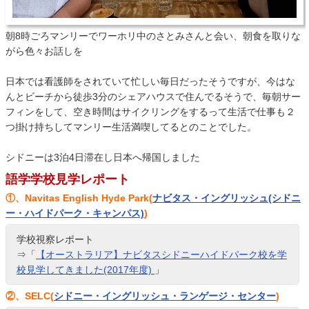
朝8時ごろマンリーでワーホリ中のさとみさんと会い、朝食を取りな
がら色々お話しを
日本では看護師をされていて忙しい毎日だったそうですが、今はな
んとビーチから徒歩3分のシェアハウスで住んでるそうで、毎朝サー
フィンをして、空き時間はサイクリングをするって生活で仕事も２
つ掛け持ちしてマンリー生活満喫してるとのことでした。
シドニーは3泊4日滞在し日本へ帰国しました
語学学校見学レポート
①、Navitas English Hyde Park(
ナビタス・イングリッシュ(シドニ
ー・ハイドパーク・キャンパス)
)
学校視察レポート
⇒「
【オーストラリア】ナビタスシドニーハイドパーク校を学
校見学してきました(2017年度)
」
②、SELC(
シドニー・イングリッシュ・ランゲージ・センター
)