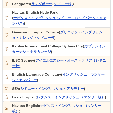
①
Langports(
ラングポーツ(シドニー校)
)
Navitas English Hyde Park
②
(
ナビタス・イングリッシュ(シドニー・ハイドパーク・キャ
ンパス)
)
Greenwich English College(
グリニッジ・イングリッシ
③
ュ・カレッジ・シドニー校
)
Kaplan International College Sydney City(
カプランイン
④
ターナショナルカレッジ
)
ILSC Sydney(
アイエルエスシー・オーストラリア（シドニ
⑤
ー校)
)
English Language Company(
イングリッシュ・ランゲー
⑥
ジ・カンパニー
)
⑦
SEA(
シドニー・イングリッシュ・アカデミー
)
⑧
Lexis English(
レクシス・イングリッシュ （マンリー校）
)
Navitas English(
ナビタス・イングリッシュ （マンリー
⑨
校）
)