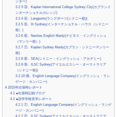
ンター)
3.2.3
③、Kaplan International College Sydney City(カプランイ
ンターナショナルカレッジ)
3.2.4
④、Langports(ラングポーツ(シドニー校))
3.2.5
⑤、Ih Sydney(インターナショナル・ハウス（シドニー
校）)
3.2.6
⑥、Navitas English Manly(ナビタス・イングリッシュ
（マンリー校）)
3.2.7
⑦、Kaplan Sydney Manly(カプラン・シドニーマンリー
校)
3.2.8
⑧、SEA(シドニー・イングリッシュ・アカデミー)
3.2.9
⑨、ILSC Sydney(アイエルエスシー・オーストラリア
（シドニー校))
3.2.10
⑩、English Language Company(イングリッシュ・ラン
ゲージ・カンパニー)
4
2015年出張時レポート
4.1
●出張時記録ブログ
4.2
●語学学校見学レポート
4.2.1
①、English Language Company(イングリッシュ・ランゲ
ージ・カンパニー)
4.2.2
②、ILSC Sydney(アイエルエスシー・オーストラリア