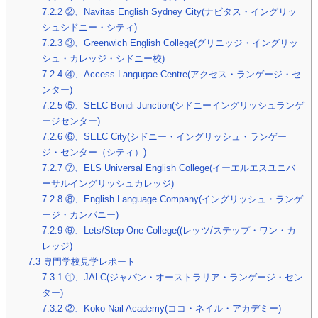
7.2.2
②、Navitas English Sydney City(ナビタス・イングリッ
シュシドニー・シティ)
7.2.3
③、Greenwich English College(グリニッジ・イングリッ
シュ・カレッジ・シドニー校)
7.2.4
④、Access Langugae Centre(アクセス・ランゲージ・セ
ンター)
7.2.5
⑤、SELC Bondi Junction(シドニーイングリッシュランゲ
ージセンター)
7.2.6
⑥、SELC City(シドニー・イングリッシュ・ランゲー
ジ・センター（シティ）)
7.2.7
⑦、ELS Universal English College(イーエルエスユニバ
ーサルイングリッシュカレッジ)
7.2.8
⑧、English Language Company(イングリッシュ・ランゲ
ージ・カンパニー)
7.2.9
⑨、Lets/Step One College((レッツ/ステップ・ワン・カ
レッジ)
7.3
専門学校見学レポート
7.3.1
①、JALC(ジャパン・オーストラリア・ランゲージ・セン
ター)
7.3.2
②、Koko Nail Academy(ココ・ネイル・アカデミー)