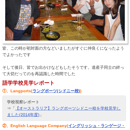
皆、この時が初対面の方などいましたがすぐに仲良くになったよう
でよかったです
そして後日、皆でお出かけなどもしたそうです。道産子同士の絆っ
て大切だってのを再認識した時間でした
語学学校見学レポート
①、Langports(
ラングポーツ(シドニー校)
)
学校視察レポート
⇒「
【オーストラリア】ラングポーツシドニー校を学校見学し
ました(2014年度)
」
②、English Language Company(
イングリッシュ・ランゲージ・