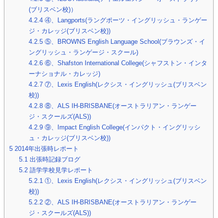
(ブリスベン校)）
4.2.4
④、Langports(ラングポーツ・イングリッシュ・ランゲー
ジ・カレッジ(ブリスベン校))
4.2.5
⑤、BROWNS English Language School(ブラウンズ・イ
ングリッシュ・ランゲージ・スクール)
4.2.6
⑥、Shafston International College(シャフストン・インタ
ーナショナル・カレッジ)
4.2.7
⑦、Lexis English(レクシス・イングリッシュ(ブリスベン
校))
4.2.8
⑧、ALS IH-BRISBANE(オーストラリアン・ランゲー
ジ・スクールズ(ALS))
4.2.9
⑨、Impact English College(インパクト・イングリッシ
ュ・カレッジ(ブリスベン校))
5
2014年出張時レポート
5.1
出張時記録ブログ
5.2
語学学校見学レポート
5.2.1
①、Lexis English(レクシス・イングリッシュ(ブリスベン
校))
5.2.2
②、ALS IH-BRISBANE(オーストラリアン・ランゲー
ジ・スクールズ(ALS))