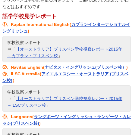
ブリスベンは中心部を走る川をフェリーに乗れるので天気のいい日
などはおすすめです
語学学校見学レポート
①、Kaplan International English(
カプランインターナショナルイ
ングリッシュ
)
学校視察レポート
⇒「
【オーストラリア】ブリスベン学校視察レポート2015年
～カプラン・ブリスベン校
」
②、Navitas English(
ナビタス・イングリッシュ(ブリスベン校）
)
③、ILSC Australia(
アイエルエスシー・オーストラリア (ブリスベ
ン校)
）
学校視察レポート
⇒「
【オーストラリア】ブリスベン学校視察レポート2015年
～ILSCブリスベン校
」
④、Langports(
ラングポーツ・イングリッシュ・ランゲージ・カレ
ッジ(ブリスベン校)
)
学校視察レポート