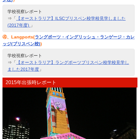
学校視察レポート
⇒「
【オーストラリア】ILSCブリスベン校学校見学しました
(2017年度)
」
④、Langports(
ラングポーツ・イングリッシュ・ランゲージ・カレ
ッジ(ブリスベン校)
)
学校視察レポート
⇒「
【オーストラリア】ラングポーツブリスベン校学校見学し
ました2017年度
」
2015年出張時レポート