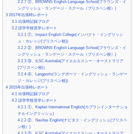
2.2.7
⑦、BROWNS English Language School(ブラウンズ・イ
ングリッシュ・ランゲージ・スクール（ブリスベン校）)
3
2017年出張時レポート
3.1
出張時記録ブログ
3.2
語学学校見学レポート
3.2.1
①、Impact English College(インパクト・イングリッシ
ュ・カレッジ(ブリスベン校))
3.2.2
②、BROWNS English Language School(ブラウンズ・イ
ングリッシュ・ランゲージ・スクール（ブリスベン校）)
3.2.3
③、ILSC Australia(アイエルエスシー・オーストラリア
(ブリスベン校)）
3.2.4
④、Langports(ラングポーツ・イングリッシュ・ランゲー
ジ・カレッジ(ブリスベン校))
4
2015年出張時レポート
4.1
出張時記録ブログ
4.2
語学学校見学レポート
4.2.1
①、Kaplan International English(カプランインターナショ
ナルイングリッシュ)
4.2.2
②、Navitas English(ナビタス・イングリッシュ(ブリスベ
ン校）)
4.2.3
③、ILSC Australia(アイエルエスシー・オーストラリア