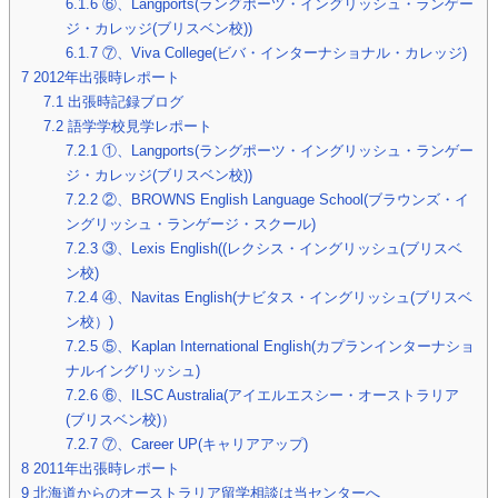
6.1.6
⑥、Langports(ラングポーツ・イングリッシュ・ランゲー
ジ・カレッジ(ブリスベン校))
6.1.7
⑦、Viva College(ビバ・インターナショナル・カレッジ)
7
2012年出張時レポート
7.1
出張時記録ブログ
7.2
語学学校見学レポート
7.2.1
①、Langports(ラングポーツ・イングリッシュ・ランゲー
ジ・カレッジ(ブリスベン校))
7.2.2
②、BROWNS English Language School(ブラウンズ・イ
ングリッシュ・ランゲージ・スクール)
7.2.3
③、Lexis English((レクシス・イングリッシュ(ブリスベ
ン校)
7.2.4
④、Navitas English(ナビタス・イングリッシュ(ブリスベ
ン校）)
7.2.5
⑤、Kaplan International English(カプランインターナショ
ナルイングリッシュ)
7.2.6
⑥、ILSC Australia(アイエルエスシー・オーストラリア
(ブリスベン校)）
7.2.7
⑦、Career UP(キャリアアップ)
8
2011年出張時レポート
9
北海道からのオーストラリア留学相談は当センターへ