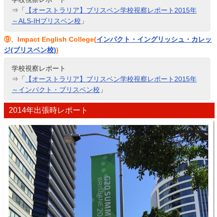
⇒「
【オーストラリア】ブリスベン学校視察レポート2015年
～ALS-IHブリスベン校
」
⑨、Impact English College(
インパクト・イングリッシュ・カレッ
ジ(ブリスベン校)
)
学校視察レポート
⇒「
【オーストラリア】ブリスベン学校視察レポート2015年
～インパクト・ブリスベン校
」
2014年出張時レポート