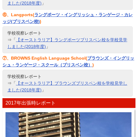
ました(2018年度)
」
⑥、Langports(
ラングポーツ・イングリッシュ・ランゲージ・カレ
ッジ(ブリスベン校)
)
学校視察レポート
⇒「
【オーストラリア】ラングポーツブリスベン校を学校見学
しました(2018年度)
」
⑦、BROWNS English Language School(
ブラウンズ・イングリッ
シュ・ランゲージ・スクール（ブリスベン校）
)
学校視察レポート
⇒「
【オーストラリア】ブラウンズブリスベン校を学校見学し
ました(2018年度)
」
2017年出張時レポート