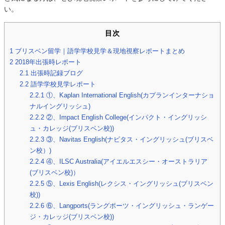
い。
目次
1
ブリスベン留学｜語学学校見学＆現地視察レポートまとめ
2
2018年出張時レポート
2.1
出張時記録ブログ
2.2
語学学校見学レポート
2.2.1
①、Kaplan International English(カプランインターナショ
ナルイングリッシュ)
2.2.2
②、Impact English College(インパクト・イングリッシ
ュ・カレッジ(ブリスベン校))
2.2.3
③、Navitas English(ナビタス・イングリッシュ(ブリスベ
ン校）)
2.2.4
④、ILSC Australia(アイエルエスシー・オーストラリア
(ブリスベン校)）
2.2.5
⑤、Lexis English(レクシス・イングリッシュ(ブリスベン
校))
2.2.6
⑥、Langports(ラングポーツ・イングリッシュ・ランゲー
ジ・カレッジ(ブリスベン校))