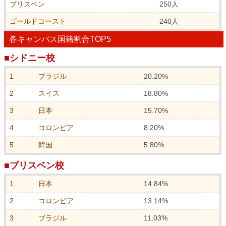
ブリスベン
250人
ゴールドコースト
240人
各キャンパス国籍割合TOP5
■シドニー校
1
ブラジル
20.20%
2
スイス
18.80%
3
日本
15.70%
4
コロンビア
8.20%
5
韓国
5.80%
■ブリスベン校
1
日本
14.84%
2
コロンビア
13.14%
3
ブラジル
11.03%