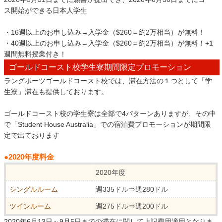
ス開始ができる日本人学生
・16週以上のお申し込み→入学金（$260＝約2万相当）が無料！
・40週以上のお申し込み→入学金（$260＝約2万相当）が無料！+1
週間無料授業付き！
ゴールドコースト校学生寮期間限定プロモーション
ラングポーツゴールドコースト校では、滞在方法の１つとして「学
生寮」滞在も提供しております。
ゴールドコースト校の学生寮は全部で4パターンありますが、その中
で「Student House Australia」での宿泊費プロモーションが期間限
定で出ております
●2020年度料金
2020年度
シングルルーム
週335ドル⇒週280ドル
ツインルーム
週275ドル⇒週200ドル
2020年6月13日～9月5日までの滞在に関して上記費用適用となりま