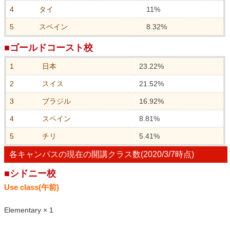
4
タイ
11%
5
スペイン
8.32%
■ゴールドコースト校
1
日本
23.22%
2
スイス
21.52%
3
ブラジル
16.92%
4
スペイン
8.81%
5
チリ
5.41%
各キャンパスの現在の開講クラス数(2020/3/7時点)
■シドニー校
Use class(午前)
Elementary × 1