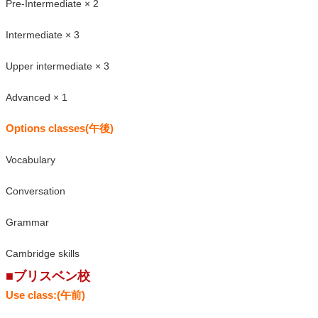
Pre-Intermediate × 2
Intermediate × 3
Upper intermediate × 3
Advanced × 1
Options classes(午後)
Vocabulary
Conversation
Grammar
Cambridge skills
■ブリスベン校
Use class:(午前)