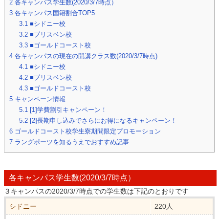
2
各キャンパス学生数(2020/3/7時点）
3
各キャンパス国籍割合TOP5
3.1
■シドニー校
3.2
■ブリスベン校
3.3
■ゴールドコースト校
4
各キャンパスの現在の開講クラス数(2020/3/7時点)
4.1
■シドニー校
4.2
■ブリスベン校
4.3
■ゴールドコースト校
5
キャンペーン情報
5.1
[1]学費割引キャンペーン！
5.2
[2]長期申し込みでさらにお得になるキャンペーン！
6
ゴールドコースト校学生寮期間限定プロモーション
7
ラングポーツを知るうえでおすすめ記事
各キャンパス学生数(2020/3/7時点）
３キャンパスの2020/3/7時点での学生数は下記のとおりです
シドニー
220人