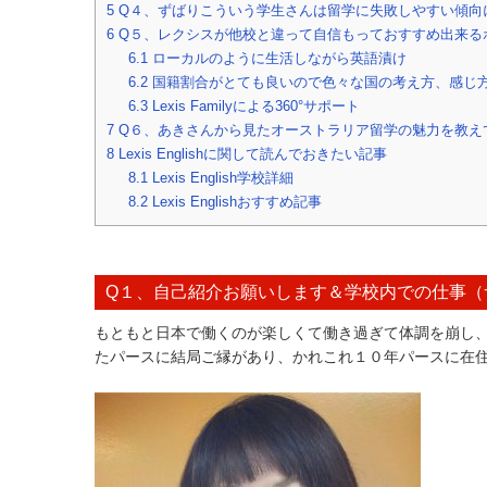
5
Q４、ずばりこういう学生さんは留学に失敗しやすい傾向
6
Q５、レクシスが他校と違って自信もっておすすめ出来る
6.1
ローカルのように生活しながら英語漬け
6.2
国籍割合がとても良いので色々な国の考え方、感じ
6.3
Lexis Familyによる360°サポート
7
Q６、あきさんから見たオーストラリア留学の魅力を教え
8
Lexis Englishに関して読んでおきたい記事
8.1
Lexis English学校詳細
8.2
Lexis Englishおすすめ記事
Q１、自己紹介お願いします＆学校内での仕事（
もともと日本で働くのが楽しくて働き過ぎて体調を崩し
たパースに結局ご縁があり、かれこれ１０年パースに在