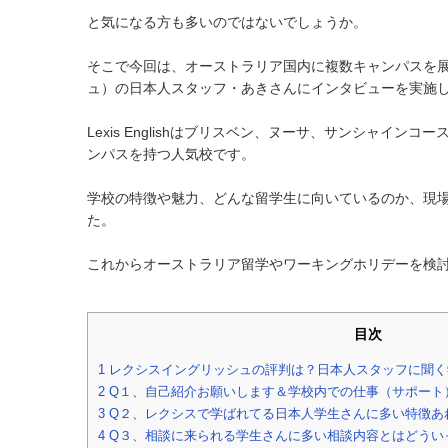
と気になる方も多いのではないでしょうか。
そこで今回は、オーストラリア国内に複数キャンパスを展開する
ュ）の日本人スタッフ・あきさんにインタビューを実施
Lexis Englishはブリスベン、ヌーサ、サンシャイ
ンパスを持つ人気校です。
学校の特徴や魅力、どんな留学生に向いているのか、現
た。
これからオーストラリア留学やワーキングホリデーを検
目次
1
レクシスイングリッシュの評判は？日本人スタッフに聞く
2
Q１、自己紹介お願いします＆学校内での仕事（サポート
3
Q２、レクシスで学ばれてる日本人学生さんに多い特徴あ
4
Q３、相談に来られる学生さんに多い相談内容とはどうい