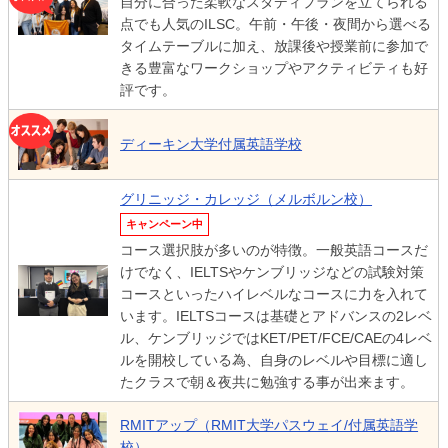
自分に合った柔軟なスタディプランを立てられる
点でも人気のILSC。午前・午後・夜間から選べる
タイムテーブルに加え、放課後や授業前に参加で
きる豊富なワークショップやアクティビティも好
評です。
ディーキン大学付属英語学校
グリニッジ・カレッジ（メルボルン校）
キャンペーン中
コース選択肢が多いのが特徴。一般英語コースだ
けでなく、IELTSやケンブリッジなどの試験対策
コースといったハイレベルなコースに力を入れて
います。IELTSコースは基礎とアドバンスの2レベ
ル、ケンブリッジではKET/PET/FCE/CAEの4レベ
ルを開校している為、自身のレベルや目標に適し
たクラスで朝＆夜共に勉強する事が出来ます。
RMITアップ（RMIT大学パスウェイ/付属英語学
校）