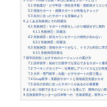
5
サポート内容で比較！本当に必要なサポートとは？
5.1
学校選び・ビザ申請・滞在先手配・渡航前オリエン
5.2
現地サポート・就職サポートの有無もチェック
5.3
自分に合ったサポートを見極めよう
6
よくある失敗例とその回避法
6.1
失敗例①：サポート内容をしっかり確認せずに契約
6.1.1
失敗例①：回避法
6.2
失敗例②：担当カウンセラーとの相性が合わない
6.2.1
失敗例②：回避法
6.3
失敗例③：現地サポートがなく、トラブル対応に苦
6.3.1
失敗例③回避法
7
留学目的別｜おすすめのエージェントの選び方
7.1
語学留学：初めての留学でも安心できるサポート重
7.2
ワーキングホリデー：仕事探しアドバイスなどの有
7.3
大学・専門留学：出願・ビザサポートの質で選ぶ
7.4
Co-op留学：実践的サポートと現地就労支援がカギ
7.5
自分の目的に合ったサポートがあるかが最重要
8
まとめ｜信頼できるエージェントを選んで、後悔のない留
9
北海道留学センターは日本唯一の「北海道限定」留学エー