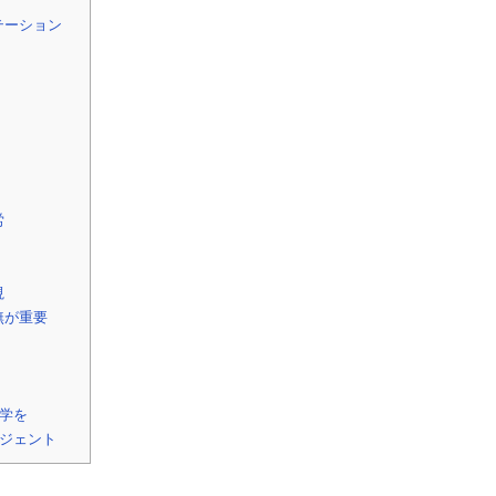
テーション
労
視
無が重要
学を
ジェント