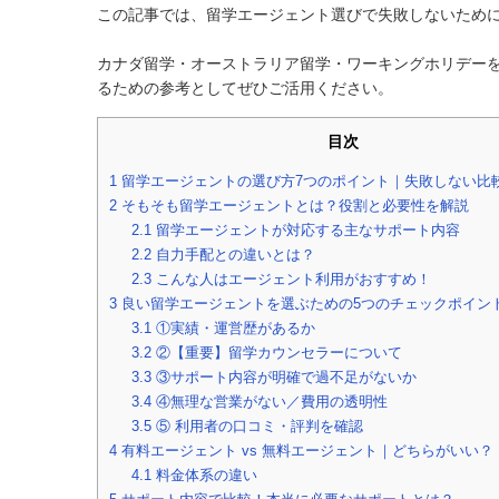
この記事では、留学エージェント選びで失敗しないために
カナダ留学・オーストラリア留学・ワーキングホリデー
るための参考としてぜひご活用ください。
目次
1
留学エージェントの選び方7つのポイント｜失敗しない比
2
そもそも留学エージェントとは？役割と必要性を解説
2.1
留学エージェントが対応する主なサポート内容
2.2
自力手配との違いとは？
2.3
こんな人はエージェント利用がおすすめ！
3
良い留学エージェントを選ぶための5つのチェックポイン
3.1
①実績・運営歴があるか
3.2
②【重要】留学カウンセラーについて
3.3
③サポート内容が明確で過不足がないか
3.4
④無理な営業がない／費用の透明性
3.5
⑤ 利用者の口コミ・評判を確認
4
有料エージェント vs 無料エージェント｜どちらがいい？
4.1
料金体系の違い