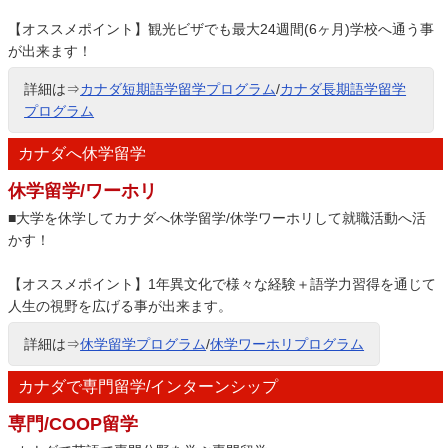
【オススメポイント】観光ビザでも最大24週間(6ヶ月)学校へ通う事
が出来ます！
詳細は⇒
カナダ短期語学留学プログラム
/
カナダ長期語学留学
プログラム
カナダへ休学留学
休学留学/ワーホリ
■大学を休学してカナダへ休学留学/休学ワーホリして就職活動へ活
かす！
【オススメポイント】1年異文化で様々な経験＋語学力習得を通じて
人生の視野を広げる事が出来ます。
詳細は⇒
休学留学プログラム
/
休学ワーホリプログラム
カナダで専門留学/インターンシップ
専門/COOP留学