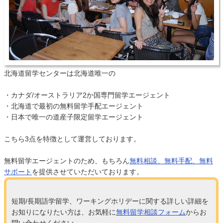
北海道留学センターは北海道唯一の
・カナダ/オーストラリア2か国専門留学エージェント
・北海道で最初の無料留学手配エージェント
・日本で唯一の道産子限定留学エージェント
こちら3点を特徴として運営しております。
無料留学エージェントのため、もちろん
無料相談、無料手配、無料
サポート
を提供させていただいております。
短期/長期語学留学、ワーキングホリデーに関する詳しい詳細を
お知りになりたい方は、お気軽に
無料留学相談フォーム
からお
問い合わせください。