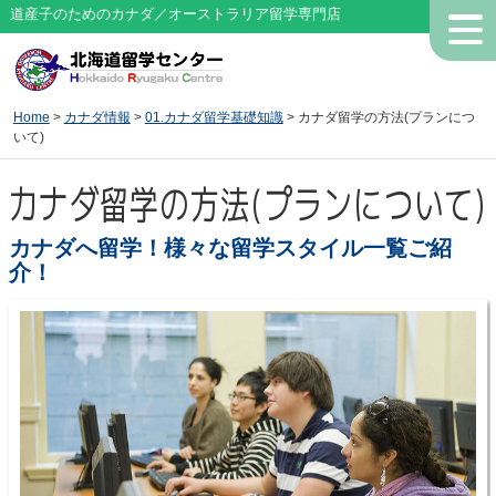
道産子のためのカナダ／オーストラリア留学専門店
Home
>
カナダ情報
>
01.カナダ留学基礎知識
> カナダ留学の方法(プランにつ
いて)
カナダ留学の方法(プランについて)
カナダへ留学！様々な留学スタイル一覧ご紹
介！