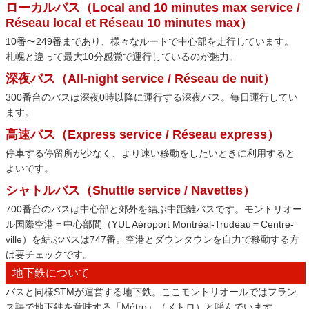
ローカルバス（Local and 10 minutes max service /
Réseau local et Réseau 10 minutes max）
10番〜249番まであり、様々なルートで中心部を走行しています。
札幌と違って最大10分感覚で運行しているのが魅力。
深夜バス（All-night service / Réseau de nuit）
300番台のバスは深夜0時以降に運行する深夜バス。毎日運行してい
ます。
高速バス（Express service / Réseau express）
停車する停留所が少なく、より速い移動をしたいときに利用すると
よいです。
シャトルバス（Shuttle service / Navettes）
700番台のバスは中心部と郊外を結ぶ中距離バスです。モントリオー
ル国際空港＝中心部間（YUL Aéroport Montréal-Trudeau＝Centre-
ville）を結ぶバスは747番。空港とダウンタウンを自力で移動する方
は要チェックです。
地下鉄について
バスと同様STMが運営する地下鉄。ここモントリオールではフラン
ス語で地下鉄を意味する「Métro」（メトロ）と呼んでいます。