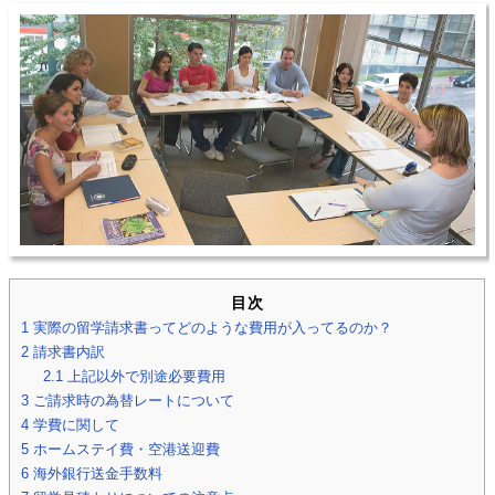
目次
1
実際の留学請求書ってどのような費用が入ってるのか？
2
請求書内訳
2.1
上記以外で別途必要費用
3
ご請求時の為替レートについて
4
学費に関して
5
ホームステイ費・空港送迎費
6
海外銀行送金手数料