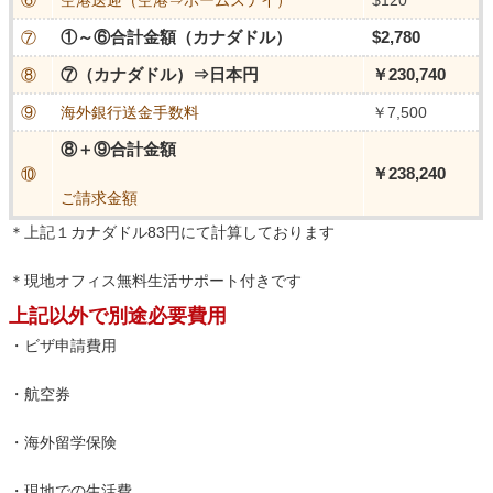
⑥
空港送迎（空港⇒ホームステイ）
$120
①～⑥合計金額（カナダドル）
$2,780
⑦
⑦（カナダドル）⇒日本円
￥230,740
⑧
⑨
海外銀行送金手数料
￥7,500
⑧＋⑨合計金額
￥238,240
⑩
ご請求金額
＊上記１カナダドル83円にて計算しております
＊現地オフィス無料生活サポート付きです
上記以外で別途必要費用
・ビザ申請費用
・航空券
・海外留学保険
・現地での生活費