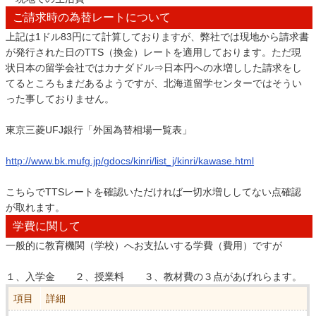
ご請求時の為替レートについて
上記は1ドル83円にて計算しておりますが、弊社では現地から請求書
が発行された日のTTS（換金）レートを適用しております。ただ現
状日本の留学会社ではカナダドル⇒日本円への水増しした請求をし
てるところもまだあるようですが、北海道留学センターではそうい
った事しておりません。
東京三菱UFJ銀行「外国為替相場一覧表」
http://www.bk.mufg.jp/gdocs/kinri/list_j/kinri/kawase.html
こちらでTTSレートを確認いただければ一切水増ししてない点確認
が取れます。
学費に関して
一般的に教育機関（学校）へお支払いする学費（費用）ですが
１、入学金 ２、授業料 ３、教材費の３点があげれらます。
項目
詳細