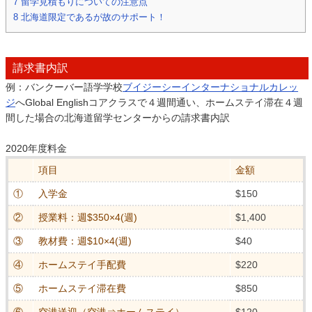
7
留学見積もりについての注意点
8
北海道限定であるが故のサポート！
請求書内訳
例：バンクーバー語学学校
ブイジーシーインターナショナルカレッ
ジ
へGlobal Englishコアクラスで４週間通い、ホームステイ滞在４週
間した場合の北海道留学センターからの請求書内訳
2020年度料金
項目
金額
①
入学金
$150
②
授業料：週$350×4(週)
$1,400
③
教材費：週$10×4(週)
$40
④
ホームステイ手配費
$220
⑤
ホームステイ滞在費
$850