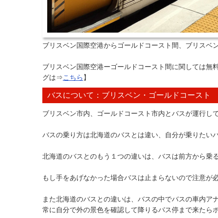
ブリスベン国際空港からゴールドコースト間、ブリスベ
ブリスベン国際空港ーゴールドコースト間に関しては無料w
グは⇒
こちら
】
バスについて：ブリスベン・ゴールドコースト
ブリスベン市内、ゴールドコースト市内とバスが運行し
バスの乗り方は北海道のバスとは違い、自分が乗りたい
北海道のバスとのもう１つの違いは、バスは前方から乗
もし手をあげなかった場合バスは止まらないので注意が
また北海道のバスとの違いは、バスの中でバスの車内ア
常に自分で外の景色を確認して降りるバス停まで来たら