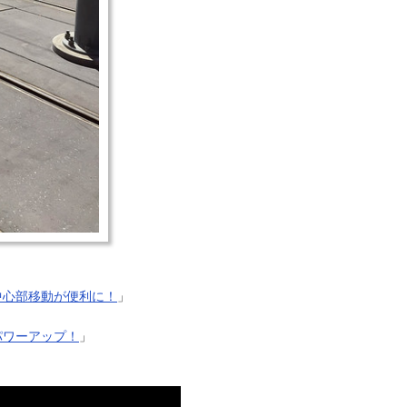
中心部移動が便利に！
」
パワーアップ！
」