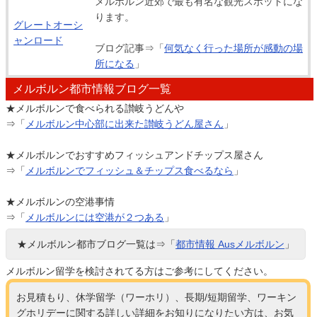
メルボルン近郊で最も有名な観光スポットにな
ります。
グレートオーシ
ャンロード
ブログ記事⇒「
何気なく行った場所が感動の場
所になる
」
メルボルン都市情報ブログ一覧
★メルボルンで食べられる讃岐うどんや
⇒「
メルボルン中心部に出来た讃岐うどん屋さん
」
★メルボルンでおすすめフィッシュアンドチップス屋さん
⇒「
メルボルンでフィッシュ＆チップス食べるなら
」
★メルボルンの空港事情
⇒「
メルボルンには空港が２つある
」
★メルボルン都市ブログ一覧は⇒「
都市情報 Ausメルボルン
」
メルボルン留学を検討されてる方はご参考にしてください。
お見積もり、休学留学（ワーホリ）、長期/短期留学、ワーキン
グホリデーに関する詳しい詳細をお知りになりたい方は、お気