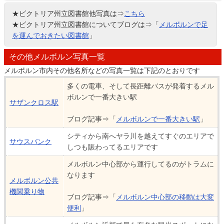
★ビクトリア州立図書館他写真は⇒
こちら
★ビクトリア州立図書館についてブログは⇒「
メルボルンで足
を運んでおきたい図書館
」
その他メルボルン写真一覧
メルボルン市内その他名所などの写真一覧は下記のとおりです
多くの電車、そして長距離バスが発着するメル
ボルンで一番大きい駅
サザンクロス駅
ブログ記事⇒「
メルボルンで一番大きい駅
」
シティから南へヤラ川を越えてすぐのエリアで
サウスバンク
しつも賑わってるエリアです
メルボルン中心部から運行してるのがトラムに
なります
メルボルン公共
機関乗り物
ブログ記事⇒「
メルボルン中心部の移動は大変
便利
」