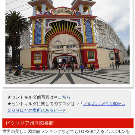
★セントキルダ他写真は⇒
こちら
★セントキルダに関してのブログは⇒「
メルボルン中心部から
２０分ほどの場所にあるビーチ
」
ビクトリア州立図書館
世界の美しい図書館ランキングなどでもTOP20に入るメルボルンを