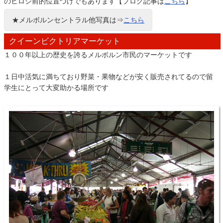
のヒロシ前的位置づけでもあります【ブログ記事は
こちら
】
★メルボルンセントラル他写真は⇒
こちら
クイーンビクトリアマーケット
１００年以上の歴史を誇るメルボルン市民のマーケットです
１日中活気に満ちており野菜・果物などが安く販売されてるので留
学生にとって大変助かる場所です