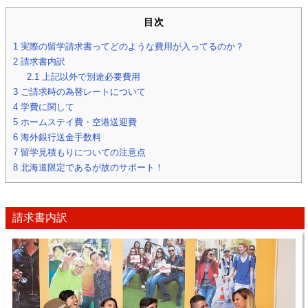
目次
1
実際の留学請求書ってどのような費用が入ってるのか？
2
請求書内訳
2.1
上記以外で別途必要費用
3
ご請求時の為替レートについて
4
学費に関して
5
ホームステイ費・空港送迎費
6
海外銀行送金手数料
7
留学見積もりについての注意点
8
北海道限定であるが故のサポート！
請求書内訳