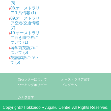
(5)
08.オーストラリ
ア生活情報 (1)
09.オーストラリ
ア空港/交通情報
(7)
10.オーストラリ
ア行き航空券に
ついて (1)
留学前英語力に
ついて (6)
英語試験につい
て (6)
当センターについて
オーストラリア留学
ワーキングホリデー
プログラム
カナダ留学
Copyright© Hokkaido Ryugaku Centre. All Rights Reserved.