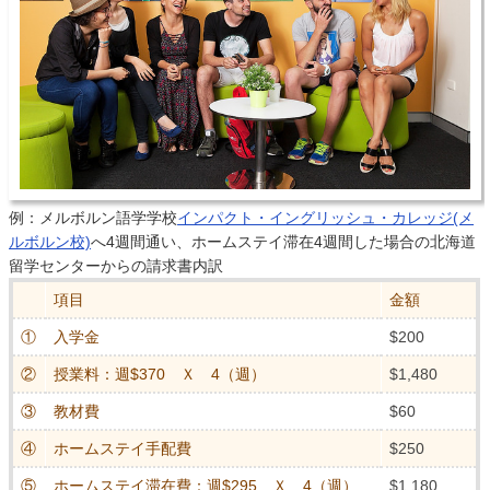
例：メルボルン語学学校
インパクト・イングリッシュ・カレッジ(メ
ルボルン校)
へ4週間通い、ホームステイ滞在4週間した場合の北海道
留学センターからの請求書内訳
項目
金額
①
入学金
$200
②
授業料：週$370 Ｘ 4（週）
$1,480
③
教材費
$60
④
ホームステイ手配費
$250
⑤
ホームステイ滞在費：週$295 Ｘ 4（週）
$1,180