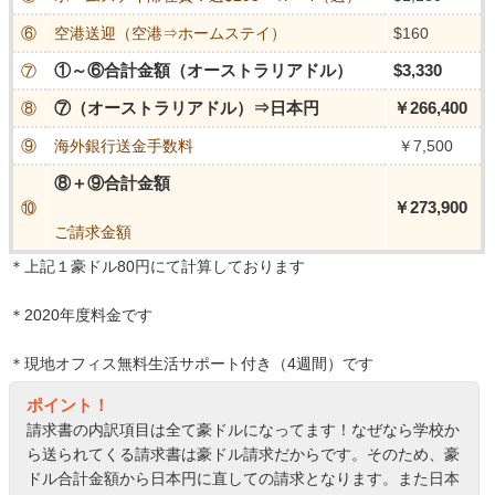
⑥
空港送迎（空港⇒ホームステイ）
$160
①～⑥合計金額（オーストラリアドル）
$3,330
⑦
⑦（オーストラリアドル）⇒日本円
￥266,400
⑧
⑨
海外銀行送金手数料
￥7,500
⑧＋⑨合計金額
￥273,900
⑩
ご請求金額
＊上記１豪ドル80円にて計算しております
＊2020年度料金です
＊現地オフィス無料生活サポート付き（4週間）です
ポイント！
請求書の内訳項目は全て豪ドルになってます！なぜなら学校か
ら送られてくる請求書は豪ドル請求だからです。そのため、豪
ドル合計金額から日本円に直しての請求となります。また日本