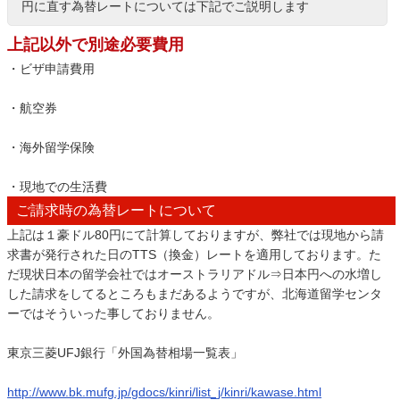
円に直す為替レートについては下記でご説明します
上記以外で別途必要費用
・ビザ申請費用
・航空券
・海外留学保険
・現地での生活費
ご請求時の為替レートについて
上記は１豪ドル80円にて計算しておりますが、弊社では現地から請
求書が発行された日のTTS（換金）レートを適用しております。た
だ現状日本の留学会社ではオーストラリアドル⇒日本円への水増し
した請求をしてるところもまだあるようですが、北海道留学センタ
ーではそういった事しておりません。
東京三菱UFJ銀行「外国為替相場一覧表」
http://www.bk.mufg.jp/gdocs/kinri/list_j/kinri/kawase.html