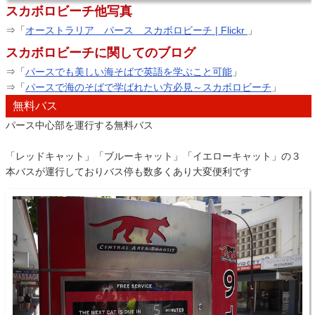
スカボロビーチ他写真
⇒「
オーストラリア パース スカボロビーチ | Flickr
」
スカボロビーチに関してのブログ
⇒「
パースでも美しい海そばで英語を学ぶこと可能
」
⇒「
パースで海のそばで学ばれたい方必見～スカボロビーチ
」
無料バス
パース中心部を運行する無料バス
「レッドキャット」「ブルーキャット」「イエローキャット」の３
本バスが運行しておりバス停も数多くあり大変便利です