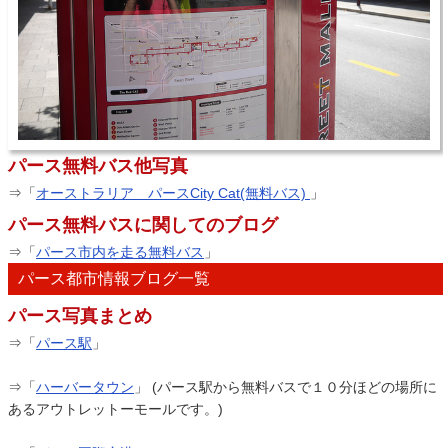
パース無料バス他写真
⇒「
オーストラリア パースCity Cat(無料バス)
」
パース無料バスに関してのブログ
⇒「
パース市内を走る無料バス
」
パース都市情報ブログ一覧
パース写真まとめ
⇒「
パース駅
」
⇒「
ハーバータウン
」 (パース駅から無料バスで１０分ほどの場所に
あるアウトレットーモールです。)