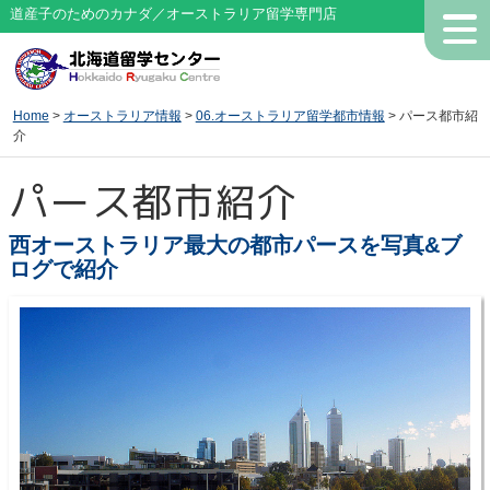
道産子のためのカナダ／オーストラリア留学専門店
Home
>
オーストラリア情報
>
06.オーストラリア留学都市情報
> パース都市紹
介
パース都市紹介
西オーストラリア最大の都市パースを写真&ブ
ログで紹介