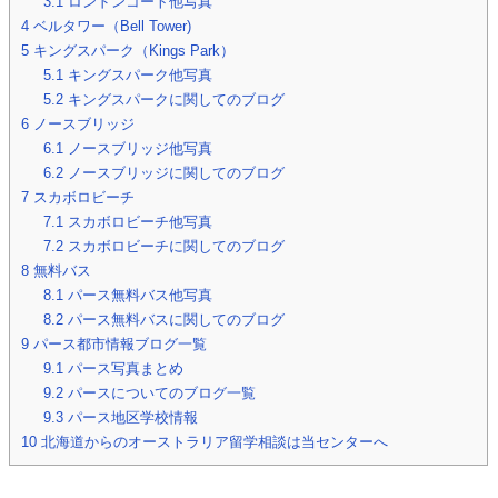
3.1
ロンドンコート他写真
4
ベルタワー（Bell Tower)
5
キングスパーク（Kings Park）
5.1
キングスパーク他写真
5.2
キングスパークに関してのブログ
6
ノースブリッジ
6.1
ノースブリッジ他写真
6.2
ノースブリッジに関してのブログ
7
スカボロビーチ
7.1
スカボロビーチ他写真
7.2
スカボロビーチに関してのブログ
8
無料バス
8.1
パース無料バス他写真
8.2
パース無料バスに関してのブログ
9
パース都市情報ブログ一覧
9.1
パース写真まとめ
9.2
パースについてのブログ一覧
9.3
パース地区学校情報
10
北海道からのオーストラリア留学相談は当センターへ