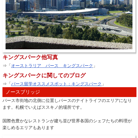
キングスパーク他写真
⇒「
オーストラリア パース キングスパーク
」
キングスパークに関してのブログ
⇒「
パース留学オススメスポット：キングスパーク
」
ノースブリッジ
パース市街地の北側に位置しパースのナイトライフのエリアになり
ます。札幌でいえばススキノ的場所です。
国際色豊かなレストランが建ち並び世界各国のシェフたちの料理が
楽しめるエリアもあります