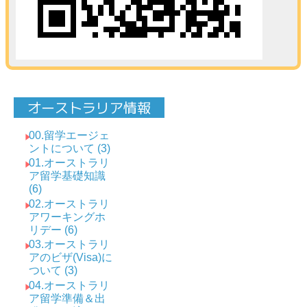
オーストラリア情報
00.留学エージェ
ントについて (3)
01.オーストラリ
ア留学基礎知識
(6)
02.オーストラリ
アワーキングホ
リデー (6)
03.オーストラリ
アのビザ(Visa)に
ついて (3)
04.オーストラリ
ア留学準備＆出