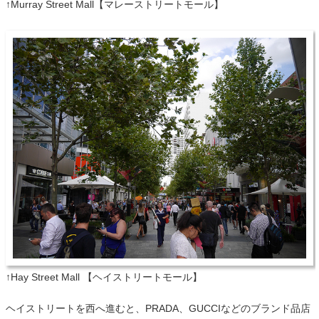
↑Murray Street Mall【マレーストリートモール】
↑Hay Street Mall 【ヘイストリートモール】
ヘイストリートを西へ進むと、PRADA、GUCCIなどのブランド品店