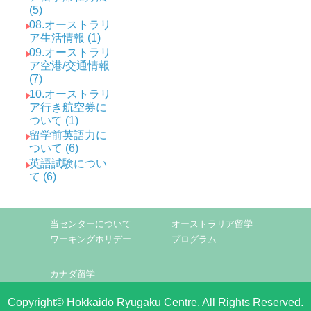
(5)
08.オーストラリ
ア生活情報 (1)
09.オーストラリ
ア空港/交通情報
(7)
10.オーストラリ
ア行き航空券に
ついて (1)
留学前英語力に
ついて (6)
英語試験につい
て (6)
当センターについて
オーストラリア留学
ワーキングホリデー
プログラム
カナダ留学
Copyright© Hokkaido Ryugaku Centre. All Rights Reserved.